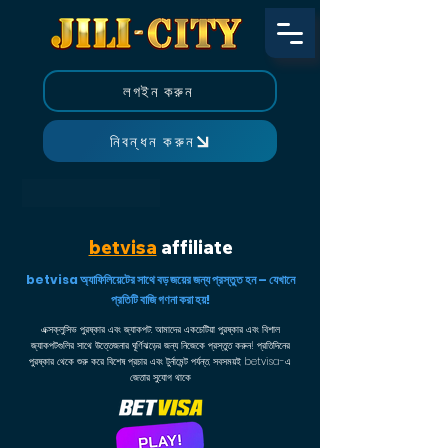
লগইন করুন
নিবন্ধন করুন
betvisa
affiliate
betvisa অ্যাফিলিয়েটের সাথে বড় জয়ের জন্য প্রস্তুত হন – যেখানে
প্রতিটি বাজি গণনা করা হয়!
এক্সক্লুসিভ পুরষ্কার এবং জ্যাকপট: আমাদের একচেটিয়া পুরষ্কার এবং বিশাল
জ্যাকপটগুলির সাথে উত্তেজনার ঘূর্ণিঝড়ের জন্য নিজেকে প্রস্তুত করুন! প্রতিদিনের
পুরষ্কার থেকে শুরু করে বিশেষ প্রচার এবং টুর্নামেন্ট পর্যন্ত, সবসময়ই betvisa-এ
জেতার সুযোগ থাকে