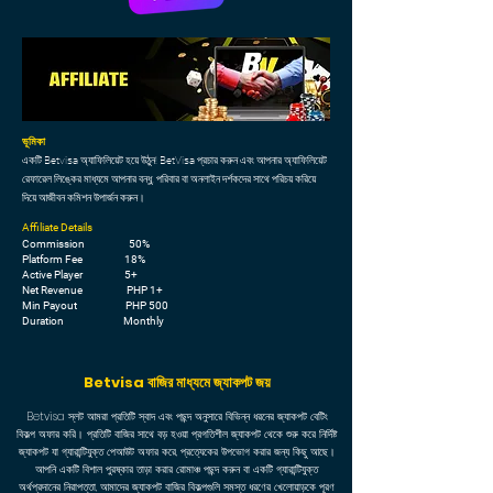
ভূমিকা
একটি Betvisa অ্যাফিলিয়েট হয়ে উঠুন! BetVisa প্রচার করুন এবং আপনার অ্যাফিলিয়েট
রেফারেল লিঙ্কের মাধ্যমে আপনার বন্ধু, পরিবার বা অনলাইন দর্শকদের সাথে পরিচয় করিয়ে
দিয়ে আজীবন কমিশন উপার্জন করুন।
Affiliate Details
Commission 50%
Platform Fee 18%
Active Player 5+
Net Revenue PHP 1+
Min Payout PHP 500
Duration Monthly
Betvisa বাজির মাধ্যমে জ্যাকপট জয়
Betvisa স্লট আমরা প্রতিটি স্বাদ এবং পছন্দ অনুসারে বিভিন্ন ধরনের জ্যাকপট বেটিং
বিকল্প অফার করি। প্রতিটি বাজির সাথে বড় হওয়া প্রগতিশীল জ্যাকপট থেকে শুরু করে নির্দিষ্ট
জ্যাকপট যা গ্যারান্টিযুক্ত পেআউট অফার করে, প্রত্যেকের উপভোগ করার জন্য কিছু আছে।
আপনি একটি বিশাল পুরষ্কার তাড়া করার রোমাঞ্চ পছন্দ করুন বা একটি গ্যারান্টিযুক্ত
অর্থপ্রদানের নিরাপত্তা, আমাদের জ্যাকপট বাজির বিকল্পগুলি সমস্ত ধরণের খেলোয়াড়কে পূরণ