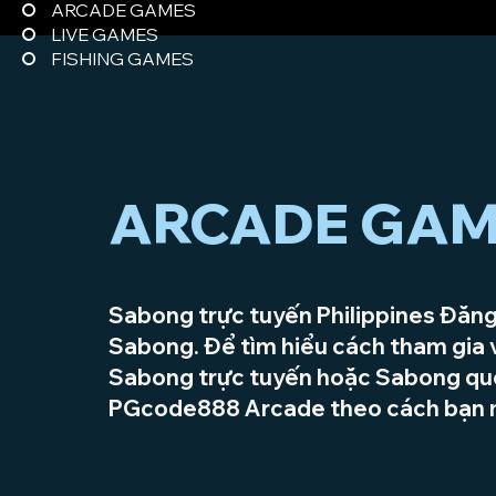
ARCADE GAMES
LIVE GAMES
FISHING GAMES
ARCADE GA
Sabong trực tuyến Philippines Đăng
Sabong. Để tìm hiểu cách tham gia 
Sabong trực tuyến hoặc Sabong quố
PGcode888 Arcade theo cách bạn 