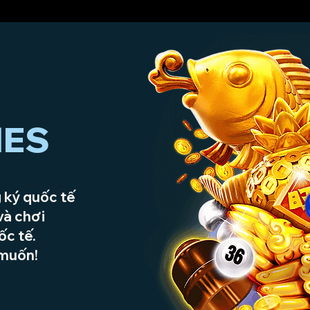
MES
 ký quốc tế
và chơi
c tế.
muốn!