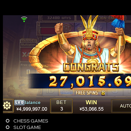
CHESS GAMES
SLOT GAME