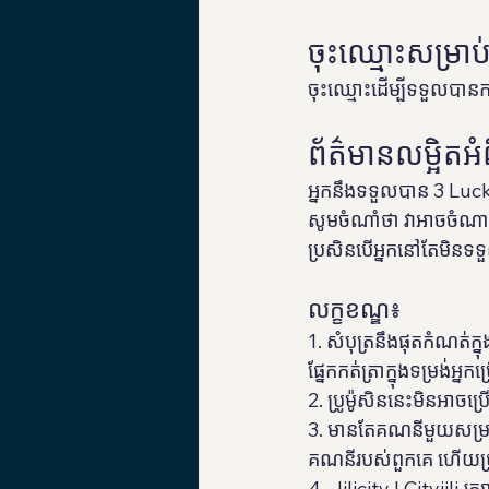
ចុះឈ្មោះសម្រាប់
ចុះឈ្មោះដើម្បីទទួលបានកា
ព័ត៌មានលម្អិតអំព
អ្នកនឹងទទួលបាន 3 Luck
សូមចំណាំថា វាអាចចំណាយព
ប្រសិនបើអ្នកនៅតែមិនទទួ
លក្ខខណ្ឌ៖
1. សំបុត្រនឹងផុតកំណត់ក
ផ្នែកកត់ត្រាក្នុងទម្រង់អ្នកប
2. ប្រូម៉ូសិននេះមិនអាច
3. មានតែគណនីមួយសម្រាប់
គណនីរបស់ពួកគេ ហើយប្រា
4. Jilicity | Cityjili រ