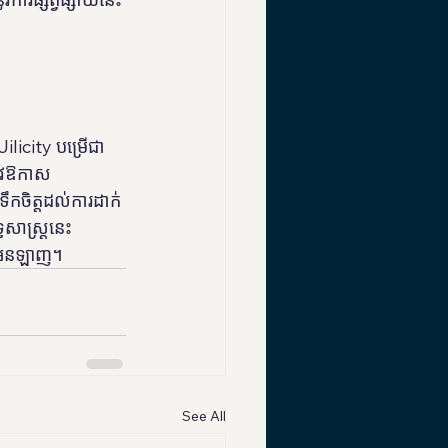
Jilicity បម្រើជា
នូវឱកាស
ទឹកចិត្តដល់ការដាក់
ធសាស្រ្តនេះ
ីណូអនឡាញ។
See All