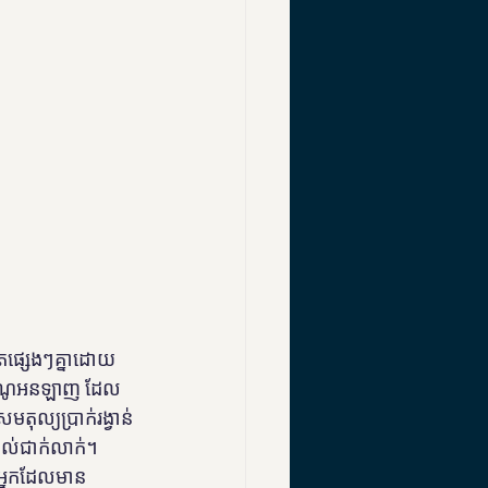
លតផ្សេងៗគ្នាដោយ
ាស៊ីណូអនឡាញ ដែល
ុល្យប្រាក់រង្វាន់
នាល់ជាក់លាក់។ 
តអ្នកដែលមាន