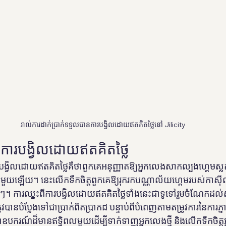
រាល់ការដាក់ប្រាក់ទទួលបានការបង្វិលដោយឥតគិតថ្លៃនៅ Jilicity
ៃការបង្វិលដោយឥតគិតថ្លៃ
បង្វិលដោយឥតគិតថ្លៃគឺថាពួកគេអនុញ្ញាតឱ្យអ្នកលេងសាកល្បងហ្គេមស្
ុណាមួយឡើយ។ នេះលើកទឹកចិត្តពួកគេឱ្យរុករកបណ្ណាល័យហ្គេមរបស់ក
ៗ។ ការឈ្នះពីការបង្វិលដោយឥតគិតថ្លៃទាំងនេះជាទូទៅរួមចំណែកដល់សមត
បានបំប្លែងទៅជាប្រាក់ពិតប្រាកដ បន្ទាប់ពីបំពេញតាមតម្រូវការនៃការភ្
ជាឧបករណ៍ដ៏មានឥទ្ធិពលមួយដើម្បីទាក់ទាញអ្នកលេងថ្មី និងលើកទឹកចិត្