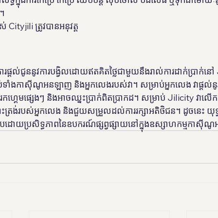
ន។
់ Cityjili ត្រូវបានអនុវត្ត
ៃការផ្តល់ជូននូវការបង្វិលដោយឥតគិតថ្លៃជាមួយនឹងរាល់ការដាក់ប្រាក់នៅ 
ប់ទាំងកាស៊ីណូអនឡាញ និងអ្នកលេងរបស់វា។ សម្រាប់អ្នកលេង វាផ្តល់
ែងរកហ្គេមផ្សេងៗ និងអាចឈ្នះប្រាក់ពិតប្រាកដ។ សម្រាប់ Jilicity វាលើក
មោះត្រង់របស់អ្នកលេង និងជួយសម្រួលដល់ការរក្សាអតិថិជន។ ដូចនេះ យុទ្
ប្រកបដោយប្រសិទ្ធភាពនៃឧបករណ៍ផ្សព្វផ្សាយនៅក្នុងឧស្សាហកម្មកាស៊