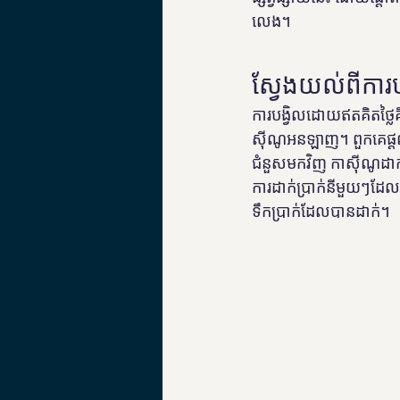
លេង។
ស្វែងយល់ពីការ
ការបង្វិលដោយឥតគិតថ្លៃ
ស៊ីណូអនឡាញ។ ពួកគេផ្តល
ជំនួសមកវិញ កាស៊ីណូដាក់វ
ការដាក់ប្រាក់នីមួយៗដែ
ទឹកប្រាក់ដែលបានដាក់។