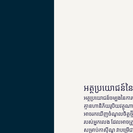
អត្ថប្រយោជន៍ន
អត្ថប្រយោជន៍ចម្បងនៃការ
គ្មានហានិភ័យរូបិយវត្ថ
អាចរកឃើញចំណូលចិត្តថ្មី
របស់អ្នកលេង ដែលអាចត្រូវ
សម្រាប់កាស៊ីណូ វាបម្រើ