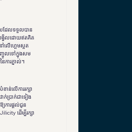
ង្វិលដែលទទួលបាន
ារបង្វិលដោយឥតគិត
ើនៅលើហ្គេមស្លត
្ចូលទៅក្នុងសម
រនៃការភ្នាល់។
សំខាន់លើការរក្សា
ដាក់ប្រាក់ជាទៀង
យការផ្តល់ជូន
icity ដើម្បីរក្សា