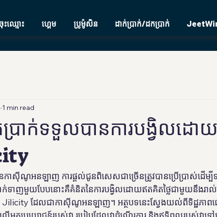
ចុះឈ្មោះ
ហ្គេម
ប្រូម៉ូសិន
ដាក់ប្រាក់/ដកប្រាក់
JeetWin
4
1 min read
ក់ប្រាក់ទទួលបានការបង្វិលដោ
city
នៃកាស៊ីណូអនឡាញ ការផ្តល់ជូនពិសេសជាច្រើនត្រូវបានប្រើប្រាស់ដើម្បីទ
ទាក់ទាញមួយបែបនោះគឺគំនិតនៃការបង្វិលដោយឥតគិតថ្លៃជាមួយនឹងរាល់កា
icity ដែលជាកាស៊ីណូអនឡាញ។ អត្ថបទនេះស្វែងយល់ពីទិដ្ឋភាពផ្សេ
តលើអត្ថប្រយោជន៍របស់វា របៀបដែលវាដំណើរការ និងឥទ្ធិពលរបស់វាទៅលើ