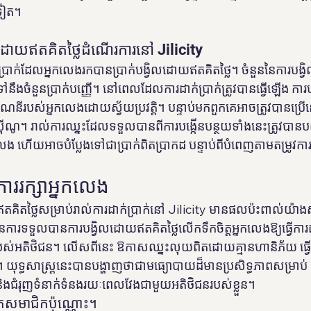
មទៀត។
ោយឥតគិតថ្លៃដំណើរការនៅ Jilicity
់ប្រាក់ដែលអ្នកលេងរកបានប្រាក់បង្វិលដោយឥតគិតថ្លៃ។ ចំនួននៃការប
រទៅនឹងចំនួនប្រាក់បញ្ញើ។ នៅពេលដែលការដាក់ប្រាក់ត្រូវបានធ្វើឡើង ក
ុងគណនីរបស់អ្នកលេងដោយស្វ័យប្រវត្តិ។ បន្ទាប់មកពួកគេអាចត្រូវបានប្រ
។ រាល់ការឈ្នះដែលទទួលបានពីការបង្កើនបន្ថយទាំងនេះត្រូវបានបញ
នកលេង ហើយអាចបំប្លែងទៅជាប្រាក់ពិតប្រាកដ បន្ទាប់ពីបំពេញតាមតម្រូវកា
ររក្សាអ្នកលេង
ឥតគិតថ្លៃសម្រាប់រាល់ការដាក់ប្រាក់នៅ Jilicity មានផលប៉ះពាល់យ៉ាង
ំនៃការទទួលបានការបង្វិលដោយឥតគិតថ្លៃលើកទឹកចិត្តអ្នកលេងឱ្យធ្វើការ
ង់របស់អតិថិជន។ លើសពីនេះ ឱកាសឈ្នះលុយពិតដោយគ្មានហានិភ័យ ធ្វើឱ្
។ យុទ្ធសាស្រ្តនេះបានបង្ហាញថាជាមធ្យោបាយដ៏មានប្រសិទ្ធភាពសម្រាប់ Jil
ំ និងជំរុញទំនាក់ទំនងរយៈពេលវែងជាមួយអតិថិជនរបស់ខ្លួន។
ែសមាជិកប៉ុណ្ណោះ។