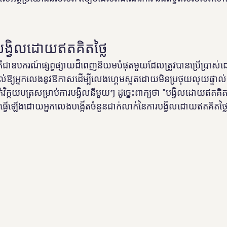
បង្វិលដោយឥតគិតថ្លៃ
គឺជាឧបករណ៍ផ្សព្វផ្សាយដ៏ពេញនិយមបំផុតមួយដែលត្រូវបានប្រើប្រាស
់ឱ្យអ្នកលេងនូវឱកាសដើម្បីលេងហ្គេមស្លតដោយមិនប្រថុយលុយផ្ទាល់ខ្
ិក្កយបត្រសម្រាប់ការបង្វិលនីមួយៗ ដូច្នេះពាក្យថា "បង្វិលដោយឥតគិតថ
លធ្វើឡើងដោយអ្នកលេងបង្កើតចំនួនជាក់លាក់នៃការបង្វិលដោយឥតគិតថ្ល