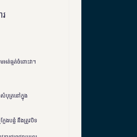
ារ
អត់ធ្មត់ចំពោះវា។ 
។
ំបុត្រនៅក្នុង
បន្លំ នឹងត្រូវបិទ
វការផ្សព្វផ្សាយនេះ