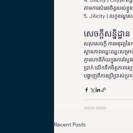
តាមការសំរេចចិត្តរបស់ខ្លួ
5. Jilicity | លក្ខខណ្ឌរបស
សេចក្តីសន្និដ្ឋាន
សរុបសេចក្តី ការអនុវត្តន
ស្ថានភាពឈ្នះឈ្នះសម្រា
គ្មានហានិភ័យក្នុងការស្វ
ប្រាក់ លើកទឹកចិត្តភាពស្
បង្ហាញពីការប្រើប្រាស់
Recent Posts