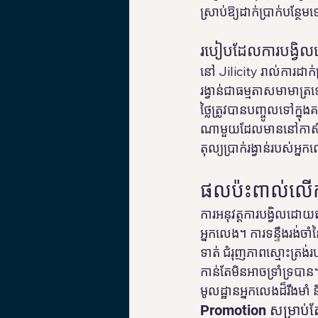
ស្រាប់ឱ្យដាក់ប្រាក់បន្ថែ
របៀបដែលការបង្វិលដ
នៅ Jilicity រាល់ការដាក
រង្វាន់ជាធម្មតាសមាមាត្
ថ្លៃត្រូវបានបញ្ចូលទៅក្ន
ណាមួយដែលមាននៅកាស៊ីណូ
តុល្យប្រាក់រង្វាន់របស់អ្
ផលប៉ះពាល់លើកា
ការអនុវត្តការបង្វិលដោយ
អ្នកលេង។ ការទន្ទឹងរង់ចា
ទាត់ ជំរុញភាពស្មោះត្រ
កាន់តែមិនអាចទ្រាំទ្របាន
មូលដ្ឋានអ្នកលេងដ៏រឹងមា
Promotion សម្រាប់ត