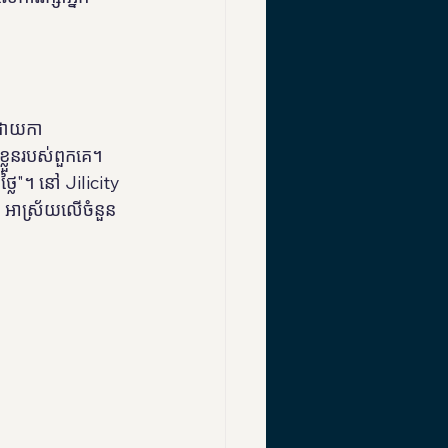
់ដោយកា
លួនរបស់ពួកគេ។ 
្លៃ"។ នៅ Jilicity 
ៃ អាស្រ័យលើចំនួន