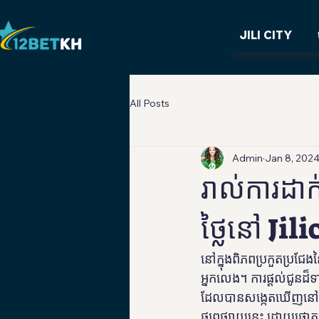
JILI CITY
All Posts
Admin
Jan 8, 202
រាល់ការដា
ថ្លៃនៅ Jili
នៅក្នុងពិភពប្រកួតប្រជែង
អ្នកលេង។ ការផ្តល់ជូនដ៏
ដែលបានសង្កេតឃើញនៅ Jil
ផ្សព្វផ្សាយនេះ ដោយផ្តោ