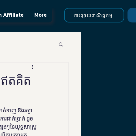
 Affiliate
More
ការផ្សាយពាណិជ្ជកម្ម
យឥតគិត
ាក់ទាញ និងរក្សា
រដាក់ប្រាក់ ដូច
ងៗនៃយុទ្ធសាស្ត្រ
ការរក្សាអ្នក