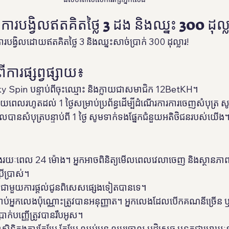
ការបង្វិលឥតគិតថ្លៃ 3 ដង និងឈ្នះ 300 ដុល្ល
របង្វិលដោយឥតគិតថ្លៃ 3 និងឈ្នះសាច់ប្រាក់ 300 ដុល្លារ!
ីការផ្សព្វផ្សាយ៖
y Spin បន្ទាប់ពីចុះឈ្មោះ និងក្លាយជាសមាជិក 12BetKH។
េលរហូតដល់ 1 ថ្ងៃសម្រាប់ប្រព័ន្ធដើម្បីដំណើរការការចេញសំបុត្រ សូម
លបានសំបុត្របន្ទាប់ពី 1 ថ្ងៃ សូមទាក់ទងផ្នែកជំនួយអតិថិជនរបស់យើង
្នុងរយៈពេល 24 ម៉ោង។ អ្នកអាចពិនិត្យមើលពេលវេលាចេញ និងស្ថានភាពស
្រើប្រាស់។
ប្រើជាមួយការផ្តល់ជូនពិសេសផ្សេងទៀតបានទេ។
អ្នកលេងប៉ុណ្ណោះត្រូវបានអនុញ្ញាត។ អ្នកលេងដែលបើកគណនីច្រើន ឬក្លែង
ក់បញ្ញើត្រូវបានរឹបអូស។
ក្សាសិទ្ធិក្នុងការកែប្រែ កែប្រែ ឈប់បន្ត លុបចោល បដិសេធ ឬទុកជាមោឃៈនូ