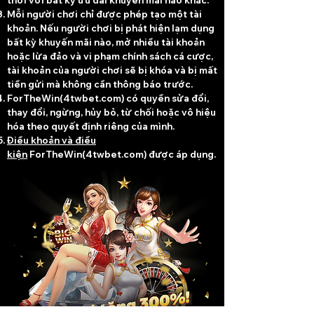
thời với bất kỳ ưu đãi khuyến mãi nào khác.
Mỗi người chơi chỉ được phép tạo một tài
khoản. Nếu người chơi bị phát hiện lạm dụng
bất kỳ khuyến mãi nào, mở nhiều tài khoản
hoặc lừa đảo và vi phạm chính sách cá cược,
tài khoản của người chơi sẽ bị khóa và bị mất
tiền gửi mà không cần thông báo trước.
ForTheWin(4twbet.com) có quyền sửa đổi,
thay đổi, ngừng, hủy bỏ, từ chối hoặc vô hiệu
hóa theo quyết định riêng của mình.
Điều khoản và điều
kiện
ForTheWin(4twbet.com) được áp dụng.