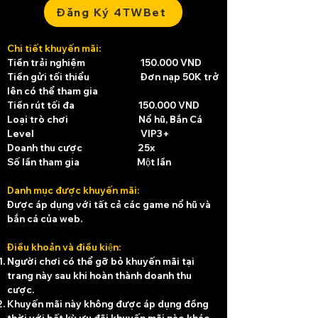
Đăng Ký 4TWBet
Chi tiết khuyến mãi:
Tiền trải nghiệm 150.000 VND
Tiền gửi tối thiểu Đơn nạp 50K trở
lên có thể tham gia
Tiền rút tối đa 150.000 VND
Loại trò chơi Nổ hũ, Bắn Cá
Level VIP3+
Doanh thu cược 25x
Số lần tham gia Một lần
Danh mục được khuyến mãi:
Được áp dụng với tất cả các game nổ hũ và
bắn cá của web.
Điều khoản và điều kiện:
Người chơi có thể gỡ bỏ khuyến mãi tại
trang này sau khi hoàn thành doanh thu
cược.
Khuyến mãi này không được áp dụng đồng