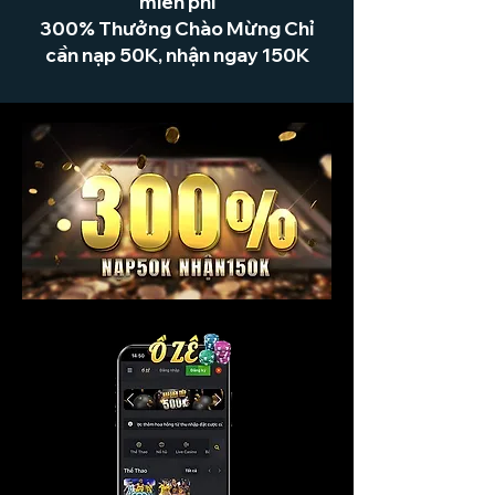
miễn phí
300% Thưởng Chào Mừng Chỉ
cần nạp 50K, nhận ngay 150K