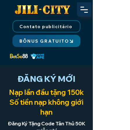
Contato publicitário
BÔNUS GRATUITO
ĐĂNG KÝ MỚI
Nạp lần đầu tặng 150k
Số tiền nạp không giới
hạn
Đăng Ký Tặng Code Tân Thủ 50K