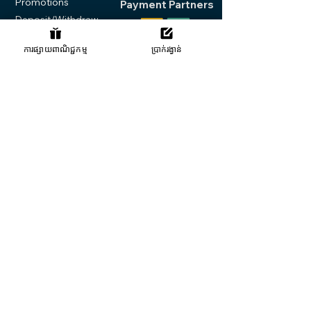
Promotions
Payment Partners
Deposit/Withdraw
Blog
ការផ្សាយពាណិជ្ជកម្ម
ប្រាក់រង្វាន់
Privacy Policy
Find us on
Terms & Conditions
Advertising contact
jobsbv88@gmail.com
Responsible
Gaming
Gaming License