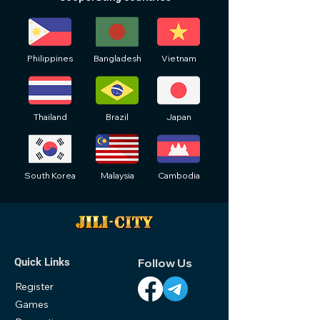
Philippines
Bangladesh
Vietnam
Thailand
Brazil
Japan
South Korea
Malaysia
Cambodia
Quick Links
Follow Us
Register
Games