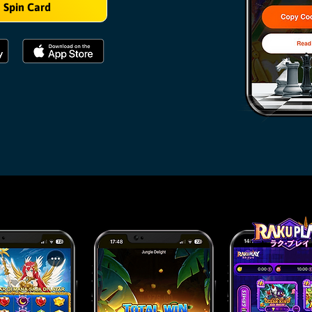
 Spin Card