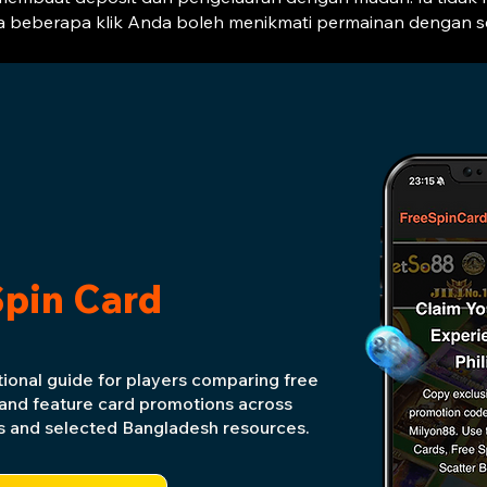
 beberapa klik Anda boleh menikmati permainan dengan s
Spin Card
ional guide for players comparing free
 and feature card promotions across
es and selected Bangladesh resources.