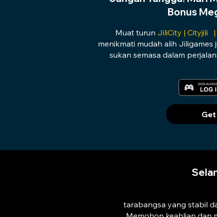
Bonus Meg
Muat turun
JiliCity | Cityjili
|
menikmati mudah alih Jiligames ji
sukan semasa dalam perjalan
Get
Sela
tarabangsa yang stabil d
Memohon keahlian dan m