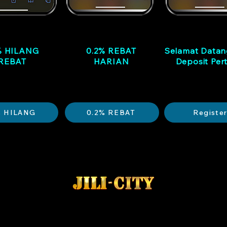
1% HILANG
0.2% REBAT
Selamat Data
REBAT
HARIAN
Deposit Per
% HILANG
0.2% REBAT
Registe