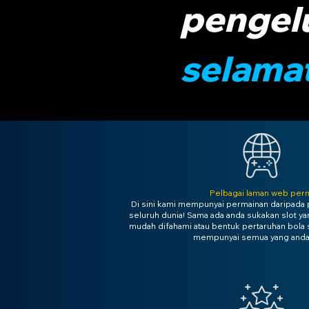
pengel
selama
Pelbagai laman web per
Di sini kami mempunyai permainan daripad
seluruh dunia! Sama ada anda sukakan slot y
mudah difahami atau bentuk pertaruhan bola 
mempunyai semua yang anda 