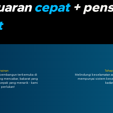
uaran
cepat
+
pens
t
mainan
Tahap
a pembangun terkemuka di
Melindungi keselamatan an
ang mencabar, bakarat yang
mempunyai sistem kesela
sepak yang menarik - kami
kadar
perlukan!