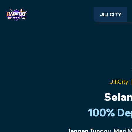
JILI CITY
JiliCity 
Sela
100% De
Jangan Tunggu. Mari 