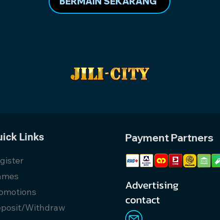
BERMAIN SEKARANG
ick Links
Payment Partners
gister
ames
Advertising
omotions
contact
posit/Withdraw