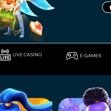
LIVE CASINO
E-GAMES