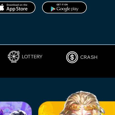
LOTTERY
CRASH