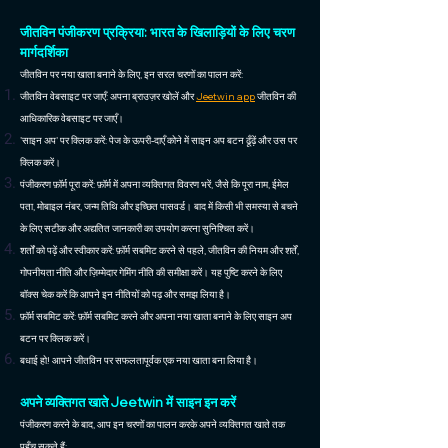
जीतविन पंजीकरण प्रक्रिया: भारत के खिलाड़ियों के लिए चरण
मार्गदर्शिका
जीतविन पर नया खाता बनाने के लिए, इन सरल चरणों का पालन करें:
जीतविन वेबसाइट पर जाएँ: अपना ब्राउज़र खोलें और
Jeetwin app
जीतविन की
आधिकारिक वेबसाइट पर जाएँ।
'साइन अप' पर क्लिक करें: पेज के ऊपरी-दाएँ कोने में साइन अप बटन ढूँढ़ें और उस पर
क्लिक करें।
पंजीकरण फ़ॉर्म पूरा करें: फ़ॉर्म में अपना व्यक्तिगत विवरण भरें, जैसे कि पूरा नाम, ईमेल
पता, मोबाइल नंबर, जन्म तिथि और इच्छित पासवर्ड। बाद में किसी भी समस्या से बचने
के लिए सटीक और अद्यतित जानकारी का उपयोग करना सुनिश्चित करें।
शर्तों को पढ़ें और स्वीकार करें: फ़ॉर्म सबमिट करने से पहले, जीतविन की नियम और शर्तें,
गोपनीयता नीति और ज़िम्मेदार गेमिंग नीति की समीक्षा करें। यह पुष्टि करने के लिए
बॉक्स चेक करें कि आपने इन नीतियों को पढ़ और समझ लिया है।
फ़ॉर्म सबमिट करें: फ़ॉर्म सबमिट करने और अपना नया खाता बनाने के लिए साइन अप
बटन पर क्लिक करें।
बधाई हो! आपने जीतविन पर सफलतापूर्वक एक नया खाता बना लिया है।
अपने व्यक्तिगत खाते Jeetwin में साइन इन करें
पंजीकरण करने के बाद, आप इन चरणों का पालन करके अपने व्यक्तिगत खाते तक
पहुँच सकते हैं: